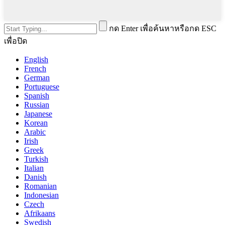
กด Enter เพื่อค้นหาหรือกด ESC
เพื่อปิด
English
French
German
Portuguese
Spanish
Russian
Japanese
Korean
Arabic
Irish
Greek
Turkish
Italian
Danish
Romanian
Indonesian
Czech
Afrikaans
Swedish